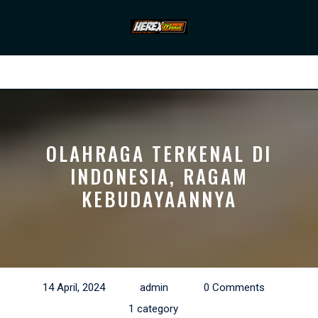
Skip
to
content
Open
Button
OLAHRAGA TERKENAL DI
INDONESIA, RAGAM
KEBUDAYAANNYA
14 April, 2024
admin
0 Comments
1 category