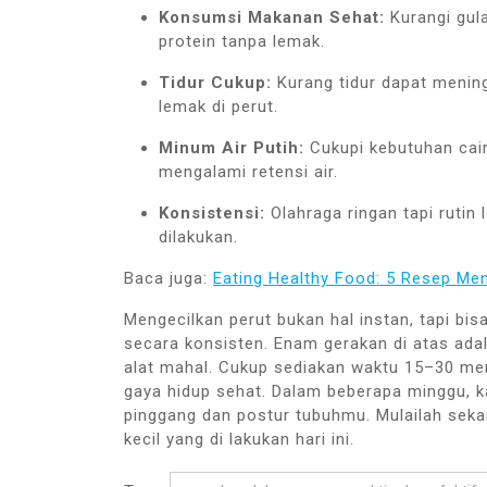
Konsumsi Makanan Sehat:
Kurangi gula
protein tanpa lemak.
Tidur Cukup:
Kurang tidur dapat meni
lemak di perut.
Minum Air Putih:
Cukupi kebutuhan cair
mengalami retensi air.
Konsistensi:
Olahraga ringan tapi rutin 
dilakukan.
Baca juga:
Eating Healthy Food: 5 Resep Men
Mengecilkan perut bukan hal instan, tapi bis
secara konsisten. Enam gerakan di atas adala
alat mahal. Cukup sediakan waktu 15–30 men
gaya hidup sehat. Dalam beberapa minggu, k
pinggang dan postur tubuhmu. Mulailah sekar
kecil yang di lakukan hari ini.